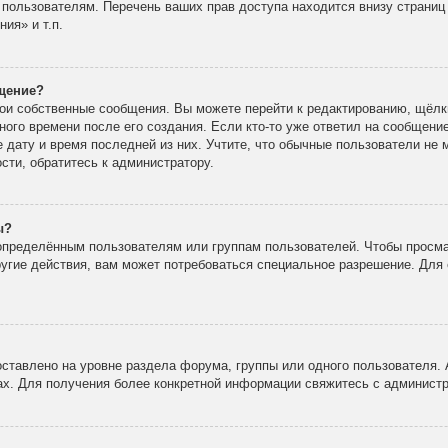
 пользователям. Перечень ваших прав доступа находится внизу страни
ия» и т.п.
бщение?
вои собственные сообщения. Вы можете перейти к редактированию, щёлк
ного времени после его создания. Если кто-то уже ответил на сообщени
е дату и время последней из них. Учтите, что обычные пользователи не 
ости, обратитесь к администратору.
ы?
пределённым пользователям или группам пользователей. Чтобы просма
ругие действия, вам может потребоваться специальное разрешение. Для 
ставлено на уровне раздела форума, группы или одного пользователя.
х. Для получения более конкретной информации свяжитесь с админист