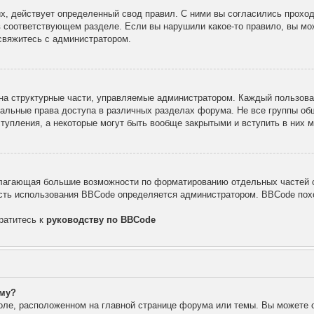
х, действует определенный свод правил. С ними вы согласились проход
в соответствующем разделе. Если вы нарушили какое-то правило, вы мо
свяжитесь с администратором.
а структурные части, управляемые администратором. Каждый пользоват
уальные права доступа в различных разделах форума. Не все группы об
тупления, а некоторые могут быть вообще закрытыми и вступить в них
лагающая большие возможности по форматированию отдельных частей с
ть использования BBCode определяется администратором. BBCode похо
ратитесь к
руководству по BBCode
уму?
оле, расположенном на главной странице форума или темы. Вы можете 