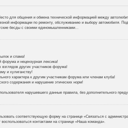
есто для общения и обмена технической информацией между автолюбит
лезной информации по ремонту, обслуживанию и выбору автомобиля. По
тские бесды с своими единомышленниками...
ылок и спама!
й форума и нецензурная лексика!
х взглядов других участников форума!
зму и хулиганству!
льного характера к другим участникам форума или членам клуба!
ского содержания и нарушение этических норм!
 пользователя нарушевшего данные правила, без дополнительного пред
льзовать соответствующую форму на странице «Связаться с администра
 воспользоваться контактами на странице «Наша команда».