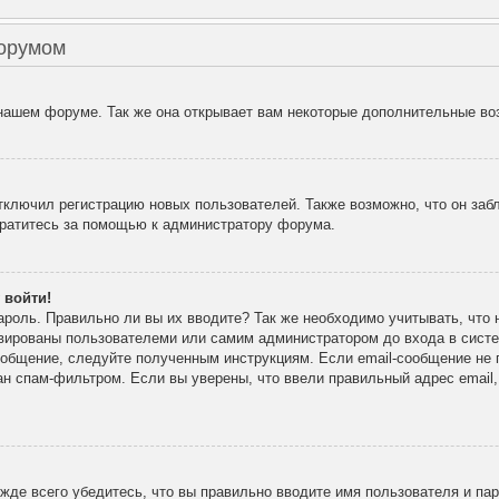
форумом
 нашем форуме. Так же она открывает вам некоторые дополнительные во
лючил регистрацию новых пользователей. Также возможно, что он забл
братитесь за помощью к администратору форума.
 войти!
ароль. Правильно ли вы их вводите? Так же необходимо учитывать, что
ивированы пользователеми или самим администратором до входа в сист
ообщение, следуйте полученным инструкциям. Если email-сообщение не п
ан спам-фильтром. Если вы уверены, что ввели правильный адрес email
де всего убедитесь, что вы правильно вводите имя пользователя и па