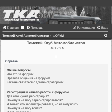
Главная
Помощь
Регистрация
Вход
П
Томский Клуб Автомобилистов
ФОРУМ
о
Томский Клуб Автомобилистов
Ф О Р У М
и
с
Справка
к
Общие вопросы
Что это за форум?
Правила общения на форуме!
Как мне связаться с администратором?
Регистрация и начало работы с форумом
Для чего нужна регистрация?
Почему я не могу зарегистрироваться?
Я только что зарегистрировался, но не могу войти!
Почему я не могу войти?