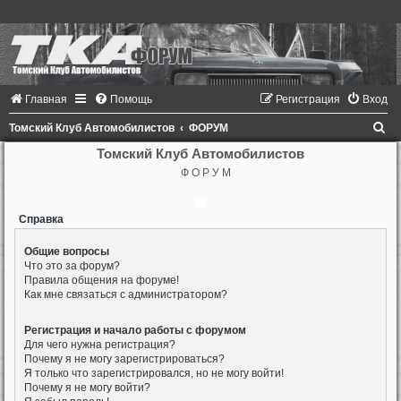
Главная
Помощь
Регистрация
Вход
П
Томский Клуб Автомобилистов
ФОРУМ
о
Томский Клуб Автомобилистов
Ф О Р У М
и
с
Справка
к
Общие вопросы
Что это за форум?
Правила общения на форуме!
Как мне связаться с администратором?
Регистрация и начало работы с форумом
Для чего нужна регистрация?
Почему я не могу зарегистрироваться?
Я только что зарегистрировался, но не могу войти!
Почему я не могу войти?