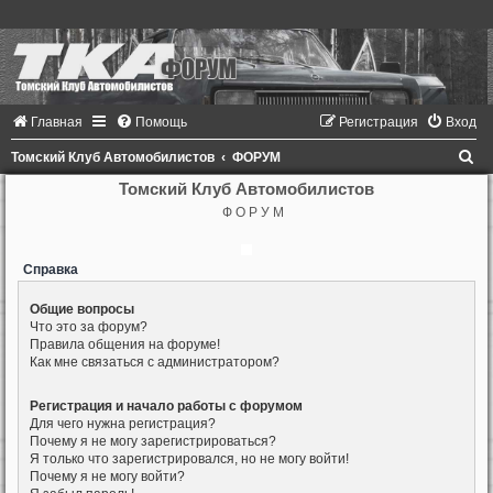
Главная
Помощь
Регистрация
Вход
П
Томский Клуб Автомобилистов
ФОРУМ
о
Томский Клуб Автомобилистов
Ф О Р У М
и
с
Справка
к
Общие вопросы
Что это за форум?
Правила общения на форуме!
Как мне связаться с администратором?
Регистрация и начало работы с форумом
Для чего нужна регистрация?
Почему я не могу зарегистрироваться?
Я только что зарегистрировался, но не могу войти!
Почему я не могу войти?