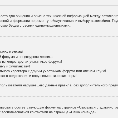
есто для общения и обмена технической информацией между автолюбит
лезной информации по ремонту, обслуживанию и выбору автомобиля. По
тские бесды с своими единомышленниками...
ылок и спама!
й форума и нецензурная лексика!
х взглядов других участников форума!
зму и хулиганству!
льного характера к другим участникам форума или членам клуба!
ского содержания и нарушение этических норм!
 пользователя нарушевшего данные правила, без дополнительного пред
льзовать соответствующую форму на странице «Связаться с администра
 воспользоваться контактами на странице «Наша команда».