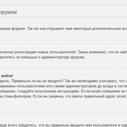
форумом
 нашем форуме. Так же она открывает вам некоторые дополнительные во
лючил регистрацию новых пользователей. Также возможно, что он забл
братитесь за помощью к администратору форума.
 войти!
ароль. Правильно ли вы их вводите? Так же необходимо учитывать, что
ивированы пользователеми или самим администратором до входа в сист
ообщение, следуйте полученным инструкциям. Если email-сообщение не п
ан спам-фильтром. Если вы уверены, что ввели правильный адрес email
де всего убедитесь, что вы правильно вводите имя пользователя и па