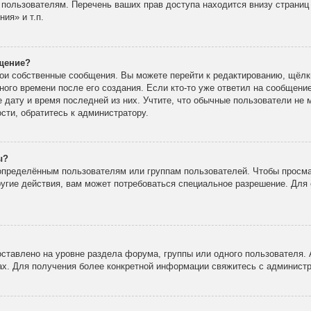
 пользователям. Перечень ваших прав доступа находится внизу страни
ия» и т.п.
бщение?
вои собственные сообщения. Вы можете перейти к редактированию, щёлк
ного времени после его создания. Если кто-то уже ответил на сообщени
е дату и время последней из них. Учтите, что обычные пользователи не 
ости, обратитесь к администратору.
ы?
пределённым пользователям или группам пользователей. Чтобы просма
ругие действия, вам может потребоваться специальное разрешение. Для 
ставлено на уровне раздела форума, группы или одного пользователя.
х. Для получения более конкретной информации свяжитесь с админист