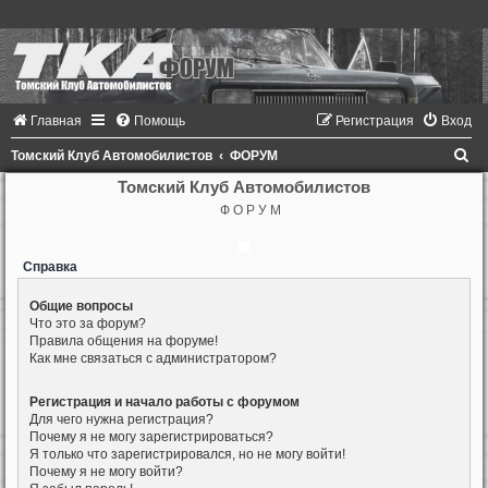
Главная
Помощь
Регистрация
Вход
П
Томский Клуб Автомобилистов
ФОРУМ
о
Томский Клуб Автомобилистов
Ф О Р У М
и
с
Справка
к
Общие вопросы
Что это за форум?
Правила общения на форуме!
Как мне связаться с администратором?
Регистрация и начало работы с форумом
Для чего нужна регистрация?
Почему я не могу зарегистрироваться?
Я только что зарегистрировался, но не могу войти!
Почему я не могу войти?