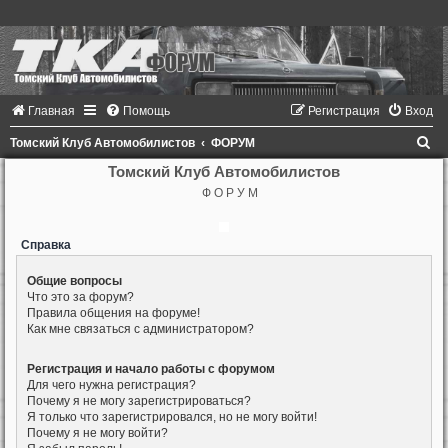
Главная
Помощь
Регистрация
Вход
П
Томский Клуб Автомобилистов
ФОРУМ
о
Томский Клуб Автомобилистов
Ф О Р У М
и
с
Справка
к
Общие вопросы
Что это за форум?
Правила общения на форуме!
Как мне связаться с администратором?
Регистрация и начало работы с форумом
Для чего нужна регистрация?
Почему я не могу зарегистрироваться?
Я только что зарегистрировался, но не могу войти!
Почему я не могу войти?