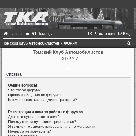
Главная
Помощь
Регистрация
Вход
П
Томский Клуб Автомобилистов
ФОРУМ
о
Томский Клуб Автомобилистов
Ф О Р У М
и
с
Справка
к
Общие вопросы
Что это за форум?
Правила общения на форуме!
Как мне связаться с администратором?
Регистрация и начало работы с форумом
Для чего нужна регистрация?
Почему я не могу зарегистрироваться?
Я только что зарегистрировался, но не могу войти!
Почему я не могу войти?