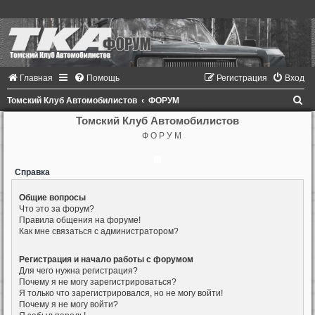
Главная
Помощь
Регистрация
Вход
П
Томский Клуб Автомобилистов
ФОРУМ
о
Томский Клуб Автомобилистов
Ф О Р У М
и
с
Справка
к
Общие вопросы
Что это за форум?
Правила общения на форуме!
Как мне связаться с администратором?
Регистрация и начало работы с форумом
Для чего нужна регистрация?
Почему я не могу зарегистрироваться?
Я только что зарегистрировался, но не могу войти!
Почему я не могу войти?