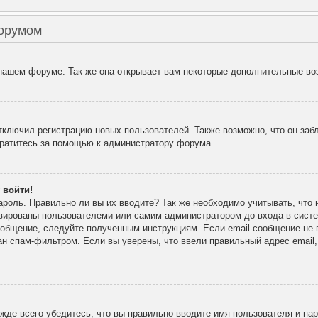
форумом
 нашем форуме. Так же она открывает вам некоторые дополнительные во
лючил регистрацию новых пользователей. Также возможно, что он забл
братитесь за помощью к администратору форума.
 войти!
ароль. Правильно ли вы их вводите? Так же необходимо учитывать, что
ивированы пользователеми или самим администратором до входа в сист
ообщение, следуйте полученным инструкциям. Если email-сообщение не п
ан спам-фильтром. Если вы уверены, что ввели правильный адрес email
де всего убедитесь, что вы правильно вводите имя пользователя и па