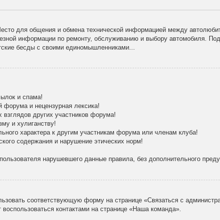
есто для общения и обмена технической информацией между автолюбит
лезной информации по ремонту, обслуживанию и выбору автомобиля. По
тские бесды с своими единомышленниками...
ылок и спама!
й форума и нецензурная лексика!
х взглядов других участников форума!
зму и хулиганству!
льного характера к другим участникам форума или членам клуба!
ского содержания и нарушение этических норм!
 пользователя нарушевшего данные правила, без дополнительного пред
льзовать соответствующую форму на странице «Связаться с администра
 воспользоваться контактами на странице «Наша команда».