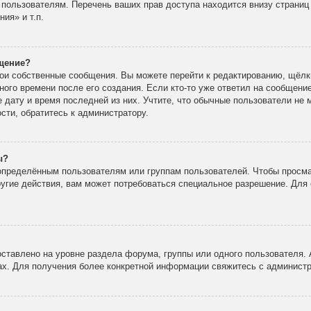
 пользователям. Перечень ваших прав доступа находится внизу страни
ия» и т.п.
бщение?
вои собственные сообщения. Вы можете перейти к редактированию, щёлк
ного времени после его создания. Если кто-то уже ответил на сообщени
е дату и время последней из них. Учтите, что обычные пользователи не 
ости, обратитесь к администратору.
ы?
пределённым пользователям или группам пользователей. Чтобы просма
ругие действия, вам может потребоваться специальное разрешение. Для 
ставлено на уровне раздела форума, группы или одного пользователя.
х. Для получения более конкретной информации свяжитесь с админист