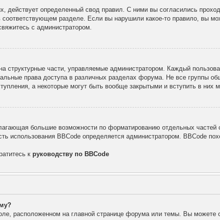
х, действует определенный свод правил. С ними вы согласились проход
в соответствующем разделе. Если вы нарушили какое-то правило, вы мо
свяжитесь с администратором.
а структурные части, управляемые администратором. Каждый пользоват
уальные права доступа в различных разделах форума. Не все группы об
тупления, а некоторые могут быть вообще закрытыми и вступить в них
лагающая большие возможности по форматированию отдельных частей с
ть использования BBCode определяется администратором. BBCode похо
ратитесь к
руководству по BBCode
уму?
оле, расположенном на главной странице форума или темы. Вы можете 