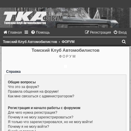
Главная
Помощь
Регистрация
Вход
П
Томский Клуб Автомобилистов
ФОРУМ
о
Томский Клуб Автомобилистов
Ф О Р У М
и
с
Справка
к
Общие вопросы
Что это за форум?
Правила общения на форуме!
Как мне связаться с администратором?
Регистрация и начало работы с форумом
Для чего нужна регистрация?
Почему я не могу зарегистрироваться?
Я только что зарегистрировался, но не могу войти!
Почему я не могу войти?