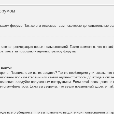
форумом
 нашем форуме. Так же она открывает вам некоторые дополнительные во
лючил регистрацию новых пользователей. Также возможно, что он забл
братитесь за помощью к администратору форума.
 войти!
ароль. Правильно ли вы их вводите? Так же необходимо учитывать, что
ивированы пользователеми или самим администратором до входа в сист
ообщение, следуйте полученным инструкциям. Если email-сообщение не п
ан спам-фильтром. Если вы уверены, что ввели правильный адрес email
де всего убедитесь, что вы правильно вводите имя пользователя и па