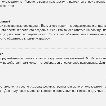
 пользователям. Перечень ваших прав доступа находится внизу страни
ия» и т.п.
бщение?
вои собственные сообщения. Вы можете перейти к редактированию, щёлк
ного времени после его создания. Если кто-то уже ответил на сообщени
е дату и время последней из них. Учтите, что обычные пользователи не 
ости, обратитесь к администратору.
ы?
пределённым пользователям или группам пользователей. Чтобы просма
ругие действия, вам может потребоваться специальное разрешение. Для 
ставлено на уровне раздела форума, группы или одного пользователя.
х. Для получения более конкретной информации свяжитесь с админист