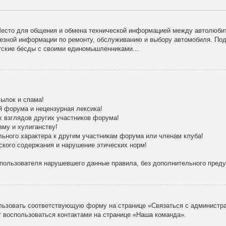
есто для общения и обмена технической информацией между автолюбит
лезной информации по ремонту, обслуживанию и выбору автомобиля. По
тские бесды с своими единомышленниками...
ылок и спама!
й форума и нецензурная лексика!
х взглядов других участников форума!
зму и хулиганству!
льного характера к другим участникам форума или членам клуба!
ского содержания и нарушение этических норм!
 пользователя нарушевшего данные правила, без дополнительного пред
льзовать соответствующую форму на странице «Связаться с администра
 воспользоваться контактами на странице «Наша команда».