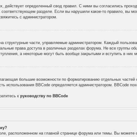
х, действует определенный свод правил. С ними вы согласились проход
в соответствующем разделе. Если вы нарушили какое-то правило, вы мо
свяжитесь с администратором.
а структурные части, управляемые администратором. Каждый пользоват
уальные права доступа в различных разделах форума. Не все группы об
тупления, а некоторые могут быть вообще закрытыми и вступить в них
лагающая большие возможности по форматированию отдельных частей с
ть использования BBCode определяется администратором. BBCode похо
ратитесь к
руководству по BBCode
уму?
оле, расположенном на главной странице форума или темы. Вы можете 