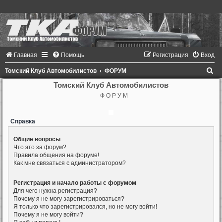
Главная
Помощь
Регистрация
Вход
П
Томский Клуб Автомобилистов
ФОРУМ
о
Томский Клуб Автомобилистов
Ф О Р У М
и
с
Справка
к
Общие вопросы
Что это за форум?
Правила общения на форуме!
Как мне связаться с администратором?
Регистрация и начало работы с форумом
Для чего нужна регистрация?
Почему я не могу зарегистрироваться?
Я только что зарегистрировался, но не могу войти!
Почему я не могу войти?