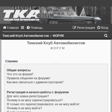
Главная
Помощь
Регистрация
Вход
П
Томский Клуб Автомобилистов
ФОРУМ
о
Томский Клуб Автомобилистов
Ф О Р У М
и
с
Справка
к
Общие вопросы
Что это за форум?
Правила общения на форуме!
Как мне связаться с администратором?
Регистрация и начало работы с форумом
Для чего нужна регистрация?
Почему я не могу зарегистрироваться?
Я только что зарегистрировался, но не могу войти!
Почему я не могу войти?