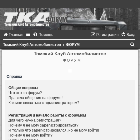
Главная
Помощь
Регистрация
Вход
П
Томский Клуб Автомобилистов
ФОРУМ
о
Томский Клуб Автомобилистов
Ф О Р У М
и
с
Справка
к
Общие вопросы
Что это за форум?
Правила общения на форуме!
Как мне связаться с администратором?
Регистрация и начало работы с форумом
Для чего нужна регистрация?
Почему я не могу зарегистрироваться?
Я только что зарегистрировался, но не могу войти!
Почему я не могу войти?