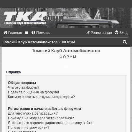
Главная
Помощь
Регистрация
Вход
П
Томский Клуб Автомобилистов
ФОРУМ
о
Томский Клуб Автомобилистов
Ф О Р У М
и
с
Справка
к
Общие вопросы
Что это за форум?
Правила общения на форуме!
Как мне связаться с администратором?
Регистрация и начало работы с форумом
Для чего нужна регистрация?
Почему я не могу зарегистрироваться?
Я только что зарегистрировался, но не могу войти!
Почему я не могу войти?