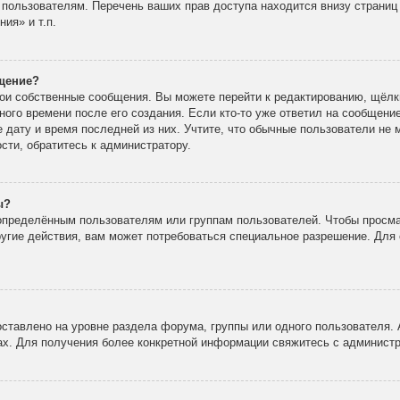
 пользователям. Перечень ваших прав доступа находится внизу страни
ия» и т.п.
бщение?
вои собственные сообщения. Вы можете перейти к редактированию, щёлк
ного времени после его создания. Если кто-то уже ответил на сообщени
е дату и время последней из них. Учтите, что обычные пользователи не 
ости, обратитесь к администратору.
ы?
пределённым пользователям или группам пользователей. Чтобы просма
ругие действия, вам может потребоваться специальное разрешение. Для 
ставлено на уровне раздела форума, группы или одного пользователя.
х. Для получения более конкретной информации свяжитесь с админист