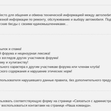
есто для общения и обмена технической информацией между автолюбит
лезной информации по ремонту, обслуживанию и выбору автомобиля. По
тские бесды с своими единомышленниками...
ылок и спама!
й форума и нецензурная лексика!
х взглядов других участников форума!
зму и хулиганству!
льного характера к другим участникам форума или членам клуба!
ского содержания и нарушение этических норм!
 пользователя нарушевшего данные правила, без дополнительного пред
льзовать соответствующую форму на странице «Связаться с администра
 воспользоваться контактами на странице «Наша команда».