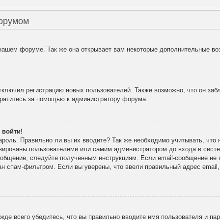
форумом
 нашем форуме. Так же она открывает вам некоторые дополнительные во
лючил регистрацию новых пользователей. Также возможно, что он забл
братитесь за помощью к администратору форума.
 войти!
ароль. Правильно ли вы их вводите? Так же необходимо учитывать, что
ивированы пользователеми или самим администратором до входа в сист
ообщение, следуйте полученным инструкциям. Если email-сообщение не п
ан спам-фильтром. Если вы уверены, что ввели правильный адрес email
де всего убедитесь, что вы правильно вводите имя пользователя и па