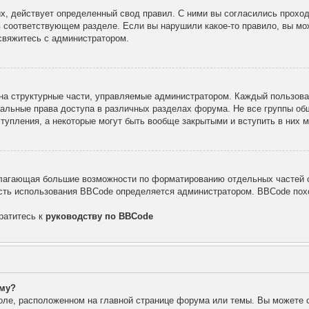
х, действует определенный свод правил. С ними вы согласились проход
в соответствующем разделе. Если вы нарушили какое-то правило, вы мо
свяжитесь с администратором.
а структурные части, управляемые администратором. Каждый пользоват
уальные права доступа в различных разделах форума. Не все группы об
тупления, а некоторые могут быть вообще закрытыми и вступить в них
лагающая большие возможности по форматированию отдельных частей с
ть использования BBCode определяется администратором. BBCode похо
ратитесь к
руководству по BBCode
уму?
оле, расположенном на главной странице форума или темы. Вы можете 