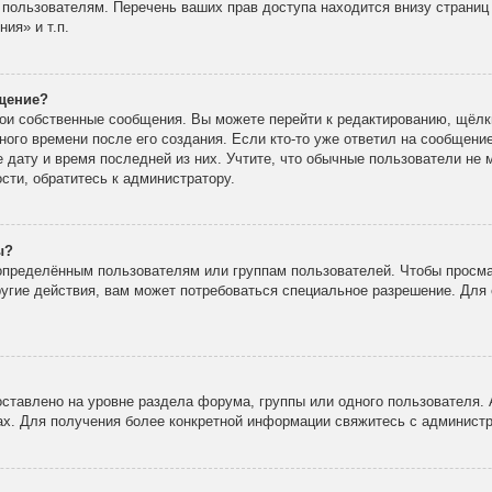
 пользователям. Перечень ваших прав доступа находится внизу страни
ия» и т.п.
бщение?
вои собственные сообщения. Вы можете перейти к редактированию, щёлк
ного времени после его создания. Если кто-то уже ответил на сообщени
е дату и время последней из них. Учтите, что обычные пользователи не 
ости, обратитесь к администратору.
ы?
пределённым пользователям или группам пользователей. Чтобы просма
ругие действия, вам может потребоваться специальное разрешение. Для 
ставлено на уровне раздела форума, группы или одного пользователя.
х. Для получения более конкретной информации свяжитесь с админист