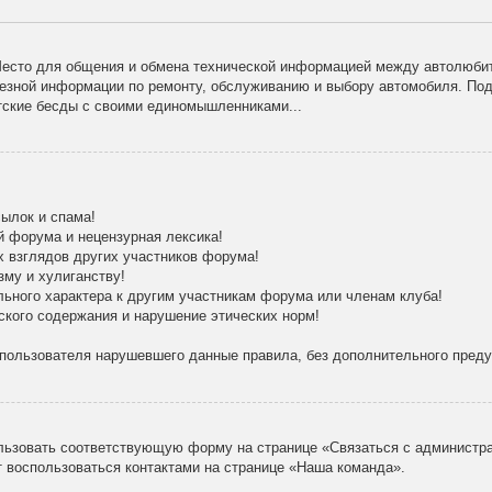
есто для общения и обмена технической информацией между автолюбит
лезной информации по ремонту, обслуживанию и выбору автомобиля. По
тские бесды с своими единомышленниками...
ылок и спама!
й форума и нецензурная лексика!
х взглядов других участников форума!
зму и хулиганству!
льного характера к другим участникам форума или членам клуба!
ского содержания и нарушение этических норм!
 пользователя нарушевшего данные правила, без дополнительного пред
льзовать соответствующую форму на странице «Связаться с администра
 воспользоваться контактами на странице «Наша команда».