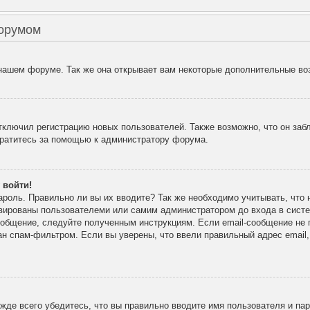
форумом
 нашем форуме. Так же она открывает вам некоторые дополнительные во
лючил регистрацию новых пользователей. Также возможно, что он забл
братитесь за помощью к администратору форума.
 войти!
ароль. Правильно ли вы их вводите? Так же необходимо учитывать, что
ивированы пользователеми или самим администратором до входа в сист
ообщение, следуйте полученным инструкциям. Если email-сообщение не п
ан спам-фильтром. Если вы уверены, что ввели правильный адрес email
де всего убедитесь, что вы правильно вводите имя пользователя и па