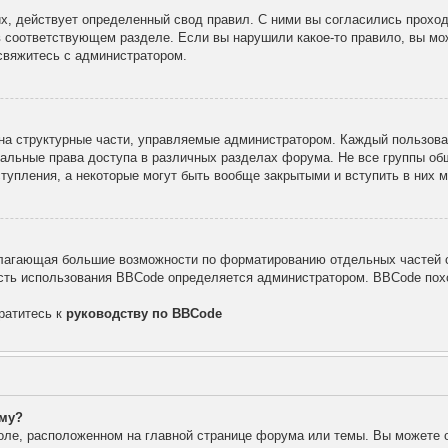
х, действует определенный свод правил. С ними вы согласились проход
в соответствующем разделе. Если вы нарушили какое-то правило, вы мо
свяжитесь с администратором.
а структурные части, управляемые администратором. Каждый пользоват
уальные права доступа в различных разделах форума. Не все группы об
тупления, а некоторые могут быть вообще закрытыми и вступить в них
лагающая большие возможности по форматированию отдельных частей с
ть использования BBCode определяется администратором. BBCode похо
ратитесь к
руководству по BBCode
уму?
оле, расположенном на главной странице форума или темы. Вы можете 