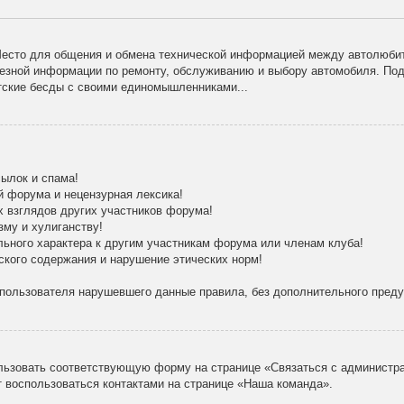
есто для общения и обмена технической информацией между автолюбит
лезной информации по ремонту, обслуживанию и выбору автомобиля. По
тские бесды с своими единомышленниками...
ылок и спама!
й форума и нецензурная лексика!
х взглядов других участников форума!
зму и хулиганству!
льного характера к другим участникам форума или членам клуба!
ского содержания и нарушение этических норм!
 пользователя нарушевшего данные правила, без дополнительного пред
льзовать соответствующую форму на странице «Связаться с администра
 воспользоваться контактами на странице «Наша команда».