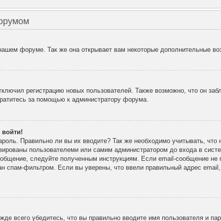
форумом
 нашем форуме. Так же она открывает вам некоторые дополнительные во
лючил регистрацию новых пользователей. Также возможно, что он забл
братитесь за помощью к администратору форума.
 войти!
ароль. Правильно ли вы их вводите? Так же необходимо учитывать, что
ивированы пользователеми или самим администратором до входа в сист
ообщение, следуйте полученным инструкциям. Если email-сообщение не п
ан спам-фильтром. Если вы уверены, что ввели правильный адрес email
де всего убедитесь, что вы правильно вводите имя пользователя и па