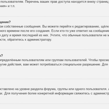
 пользователям. Перечень ваших прав доступа находится внизу страни
ия» и т.п.
бщение?
вои собственные сообщения. Вы можете перейти к редактированию, щёлк
ного времени после его создания. Если кто-то уже ответил на сообщени
е дату и время последней из них. Учтите, что обычные пользователи не 
ости, обратитесь к администратору.
ы?
пределённым пользователям или группам пользователей. Чтобы просма
ругие действия, вам может потребоваться специальное разрешение. Для 
ставлено на уровне раздела форума, группы или одного пользователя.
х. Для получения более конкретной информации свяжитесь с админист