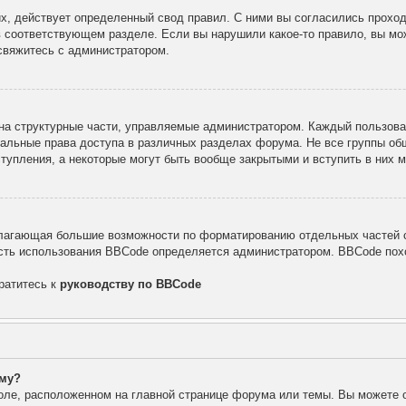
х, действует определенный свод правил. С ними вы согласились проход
в соответствующем разделе. Если вы нарушили какое-то правило, вы мо
свяжитесь с администратором.
а структурные части, управляемые администратором. Каждый пользоват
уальные права доступа в различных разделах форума. Не все группы об
тупления, а некоторые могут быть вообще закрытыми и вступить в них
лагающая большие возможности по форматированию отдельных частей с
ть использования BBCode определяется администратором. BBCode похо
ратитесь к
руководству по BBCode
уму?
оле, расположенном на главной странице форума или темы. Вы можете 