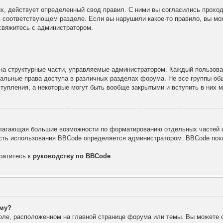
х, действует определенный свод правил. С ними вы согласились проход
в соответствующем разделе. Если вы нарушили какое-то правило, вы мо
свяжитесь с администратором.
а структурные части, управляемые администратором. Каждый пользоват
уальные права доступа в различных разделах форума. Не все группы об
тупления, а некоторые могут быть вообще закрытыми и вступить в них
лагающая большие возможности по форматированию отдельных частей с
ть использования BBCode определяется администратором. BBCode похо
ратитесь к
руководству по BBCode
уму?
оле, расположенном на главной странице форума или темы. Вы можете 