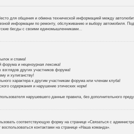
есто для общения и обмена технической информацией между автолюбит
лезной информации по ремонту, обслуживанию и выбору автомобиля. По
тские бесды с своими единомышленниками...
ылок и спама!
й форума и нецензурная лексика!
х взглядов других участников форума!
зму и хулиганству!
льного характера к другим участникам форума или членам клуба!
ского содержания и нарушение этических норм!
 пользователя нарушевшего данные правила, без дополнительного пред
льзовать соответствующую форму на странице «Связаться с администра
 воспользоваться контактами на странице «Наша команда».