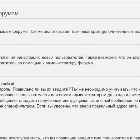
форумом
 нашем форуме. Так же она открывает вам некоторые дополнительные во
лючил регистрацию новых пользователей. Также возможно, что он забл
братитесь за помощью к администратору форума.
 войти!
ароль. Правильно ли вы их вводите? Так же необходимо учитывать, что
ивированы пользователеми или самим администратором до входа в сист
ообщение, следуйте полученным инструкциям. Если email-сообщение не п
ан спам-фильтром. Если вы уверены, что ввели правильный адрес email
де всего убедитесь, что вы правильно вводите имя пользователя и па