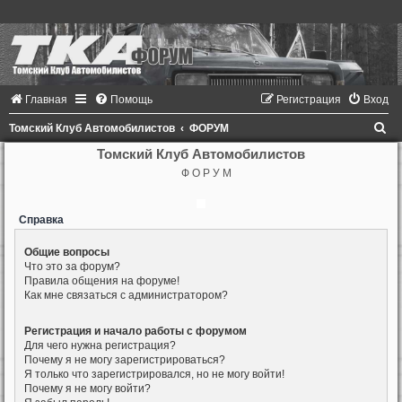
Главная
Помощь
Регистрация
Вход
П
Томский Клуб Автомобилистов
ФОРУМ
о
Томский Клуб Автомобилистов
Ф О Р У М
и
с
Справка
к
Общие вопросы
Что это за форум?
Правила общения на форуме!
Как мне связаться с администратором?
Регистрация и начало работы с форумом
Для чего нужна регистрация?
Почему я не могу зарегистрироваться?
Я только что зарегистрировался, но не могу войти!
Почему я не могу войти?