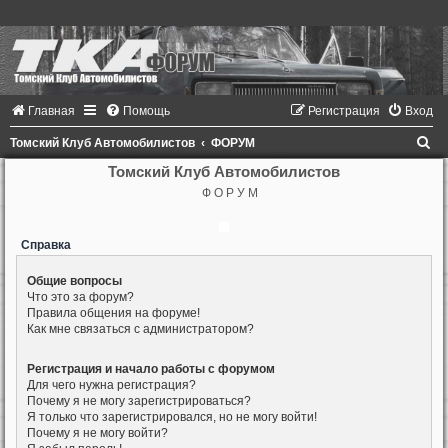
Главная
Помощь
Регистрация
Вход
П
Томский Клуб Автомобилистов
ФОРУМ
о
Томский Клуб Автомобилистов
Ф О Р У М
и
с
Справка
к
Общие вопросы
Что это за форум?
Правила общения на форуме!
Как мне связаться с администратором?
Регистрация и начало работы с форумом
Для чего нужна регистрация?
Почему я не могу зарегистрироваться?
Я только что зарегистрировался, но не могу войти!
Почему я не могу войти?