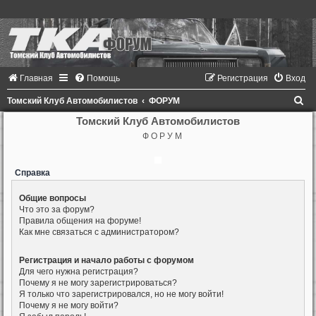
Главная
Помощь
Регистрация
Вход
П
Томский Клуб Автомобилистов
ФОРУМ
о
Томский Клуб Автомобилистов
Ф О Р У М
и
с
Справка
к
Общие вопросы
Что это за форум?
Правила общения на форуме!
Как мне связаться с администратором?
Регистрация и начало работы с форумом
Для чего нужна регистрация?
Почему я не могу зарегистрироваться?
Я только что зарегистрировался, но не могу войти!
Почему я не могу войти?