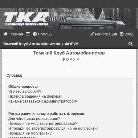
Главная
Помощь
Регистрация
Вход
П
Томский Клуб Автомобилистов
ФОРУМ
о
Томский Клуб Автомобилистов
Ф О Р У М
и
с
Справка
к
Общие вопросы
Что это за форум?
Правила общения на форуме!
Как мне связаться с администратором?
Регистрация и начало работы с форумом
Для чего нужна регистрация?
Почему я не могу зарегистрироваться?
Я только что зарегистрировался, но не могу войти!
Почему я не могу войти?