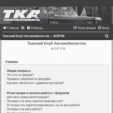
Главная
Помощь
Регистрация
Вход
П
Томский Клуб Автомобилистов
ФОРУМ
о
Томский Клуб Автомобилистов
Ф О Р У М
и
с
Справка
к
Общие вопросы
Что это за форум?
Правила общения на форуме!
Как мне связаться с администратором?
Регистрация и начало работы с форумом
Для чего нужна регистрация?
Почему я не могу зарегистрироваться?
Я только что зарегистрировался, но не могу войти!
Почему я не могу войти?