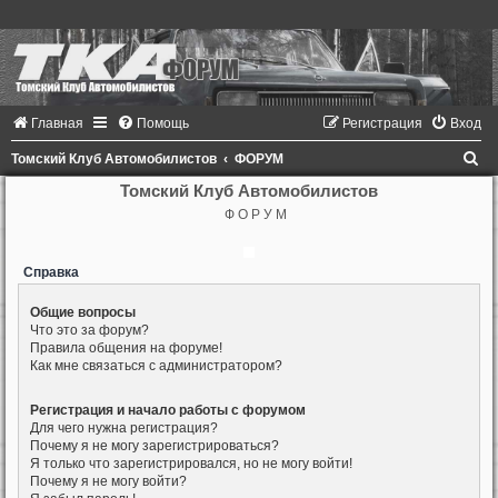
Главная
Помощь
Регистрация
Вход
П
Томский Клуб Автомобилистов
ФОРУМ
о
Томский Клуб Автомобилистов
Ф О Р У М
и
с
Справка
к
Общие вопросы
Что это за форум?
Правила общения на форуме!
Как мне связаться с администратором?
Регистрация и начало работы с форумом
Для чего нужна регистрация?
Почему я не могу зарегистрироваться?
Я только что зарегистрировался, но не могу войти!
Почему я не могу войти?