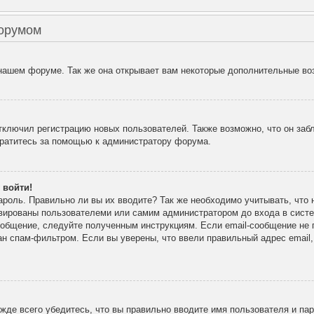
форумом
 нашем форуме. Так же она открывает вам некоторые дополнительные во
лючил регистрацию новых пользователей. Также возможно, что он забл
братитесь за помощью к администратору форума.
 войти!
ароль. Правильно ли вы их вводите? Так же необходимо учитывать, что
ивированы пользователеми или самим администратором до входа в сист
ообщение, следуйте полученным инструкциям. Если email-сообщение не п
ан спам-фильтром. Если вы уверены, что ввели правильный адрес email
де всего убедитесь, что вы правильно вводите имя пользователя и па