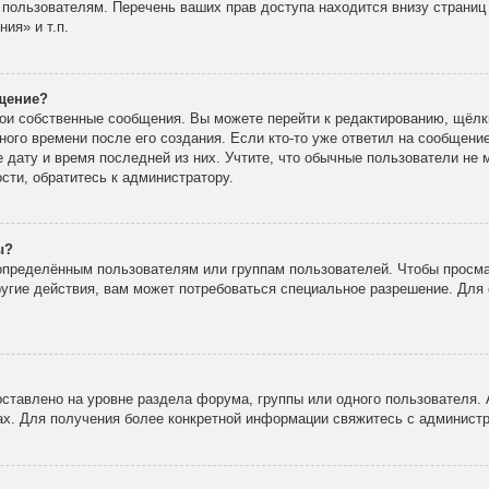
 пользователям. Перечень ваших прав доступа находится внизу страни
ия» и т.п.
бщение?
вои собственные сообщения. Вы можете перейти к редактированию, щёлк
ного времени после его создания. Если кто-то уже ответил на сообщени
е дату и время последней из них. Учтите, что обычные пользователи не 
ости, обратитесь к администратору.
ы?
пределённым пользователям или группам пользователей. Чтобы просма
ругие действия, вам может потребоваться специальное разрешение. Для 
ставлено на уровне раздела форума, группы или одного пользователя.
х. Для получения более конкретной информации свяжитесь с админист