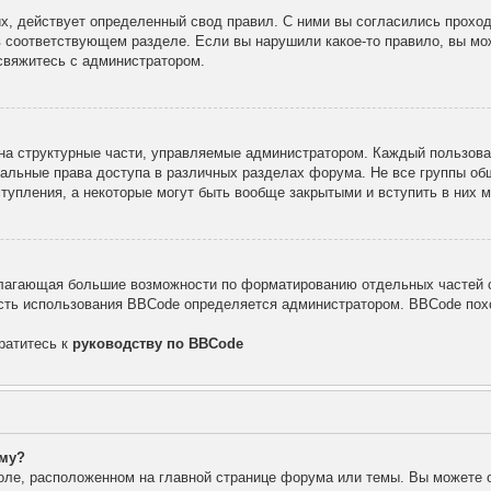
х, действует определенный свод правил. С ними вы согласились проход
в соответствующем разделе. Если вы нарушили какое-то правило, вы мо
свяжитесь с администратором.
а структурные части, управляемые администратором. Каждый пользоват
уальные права доступа в различных разделах форума. Не все группы об
тупления, а некоторые могут быть вообще закрытыми и вступить в них
лагающая большие возможности по форматированию отдельных частей с
ть использования BBCode определяется администратором. BBCode похо
ратитесь к
руководству по BBCode
уму?
оле, расположенном на главной странице форума или темы. Вы можете 