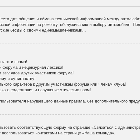
есто для общения и обмена технической информацией между автолюбит
лезной информации по ремонту, обслуживанию и выбору автомобиля. По
тские бесды с своими единомышленниками...
ылок и спама!
й форума и нецензурная лексика!
х взглядов других участников форума!
зму и хулиганству!
льного характера к другим участникам форума или членам клуба!
ского содержания и нарушение этических норм!
 пользователя нарушевшего данные правила, без дополнительного пред
льзовать соответствующую форму на странице «Связаться с администра
 воспользоваться контактами на странице «Наша команда».