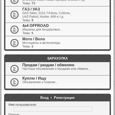
Темы:
73
ГАЗ / УАЗ
GAZ-Siber, 3110, ГАЗель, Соболь,
UAZ Patriot, Hunter, 469 и т.д.
Темы:
9
4x4 OFFROAD
Машины для бездорожья...
Темы:
5
Мото / Вело
Мотоциклы и велосипеды
Темы:
2
БАРАХОЛКА
Продам / раздам / обменяю
Частные объявления о продаже или обмене...
Куплю / Ищу
Объявления о покупке...
Вход
•
Регистрация
Имя пользователя:
Пароль: