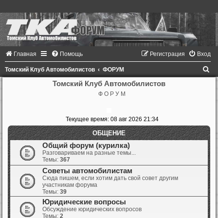
Главная
Помощь
Регистрация
Вход
П
Томский Клуб Автомобилистов
ФОРУМ
о
Томский Клуб Автомобилистов
Ф О Р У М
и
с
Текущее время: 08 авг 2026 21:34
к
ОБЩЕНИЕ
Общий форум (курилка)
Разговариваем на разные темы...
Темы:
367
Советы автомобилистам
Сюда пишем, если хотим дать свой совет другим
участникам форума
Темы:
39
Юридические вопросы
Обсуждение юридических вопросов
Темы:
2