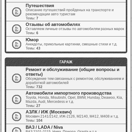
Путешествия
Описание путешествий пройденых на транспорте и
рекомендации авто туристам
Темы:
7
Отзывы об автомобилях
Оставляем личные отзывы по автомобилям разных марок
Темы:
6
Юмор
Анекдоты, прикольные картинки, смешные стихи и т.д.
Темы:
43
ГАРАЖ
Ремонт и обслуживание (общие вопросы и
ответы)
Обсуждение тем связанных с ремонтом, обслуживанием и
доработкой автомобилей
Темы:
732
Автомобили импортного производства
Toyota, Honda, Misubishi, Opel, BMW, Hunday, Deawoo, Kia,
Mazda, Audi, Mercedess и т.д.
Темы:
27
АЗЛК / ИЖ (Москвич)
Москвич 2141/2142, ИЖ-2126, М2140, М412, М408 и т.д.
Темы:
104
ВАЗ / LADA / Niva
ВАЗ 2101-2115, Нива, Приора, Granta и т.д.