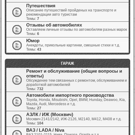
Путешествия
Описание путешествий пройденых на транспорте и
рекомендации авто туристам
Темы:
7
Отзывы об автомобилях
Оставляем личные отзывы по автомобилям разных марок
Темы:
6
Юмор
Анекдоты, прикольные картинки, смешные стихи и т.д.
Темы:
43
ГАРАЖ
Ремонт и обслуживание (общие вопросы и
ответы)
Обсуждение тем связанных с ремонтом, обслуживанием и
доработкой автомобилей
Темы:
732
Автомобили импортного производства
Toyota, Honda, Misubishi, Opel, BMW, Hunday, Deawoo, Kia,
Mazda, Audi, Mercedess и т.д.
Темы:
27
АЗЛК / ИЖ (Москвич)
Москвич 2141/2142, ИЖ-2126, М2140, М412, М408 и т.д.
Темы:
104
ВАЗ / LADA / Niva
ВАЗ 2101-2115, Нива, Приора, Granta и т.д.