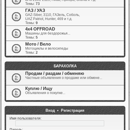
Темы:
73
ГАЗ / УАЗ
GAZ-Siber, 3110, ГАЗель, Соболь,
UAZ Patriot, Hunter, 469 и т.д.
Темы:
9
4x4 OFFROAD
Машины для бездорожья...
Темы:
5
Мото / Вело
Мотоциклы и велосипеды
Темы:
2
БАРАХОЛКА
Продам / раздам / обменяю
Частные объявления о продаже или обмене...
Куплю / Ищу
Объявления о покупке...
Вход
•
Регистрация
Имя пользователя:
Пароль: