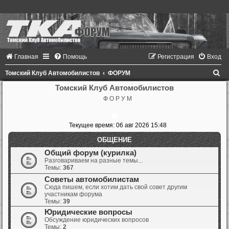
Главная
Помощь
Регистрация
Вход
П
Томский Клуб Автомобилистов
ФОРУМ
о
Томский Клуб Автомобилистов
Ф О Р У М
и
с
Текущее время: 06 авг 2026 15:48
к
ОБЩЕНИЕ
Общий форум (курилка)
Разговариваем на разные темы...
Темы:
367
Советы автомобилистам
Сюда пишем, если хотим дать свой совет другим
участникам форума
Темы:
39
Юридические вопросы
Обсуждение юридических вопросов
Темы:
2