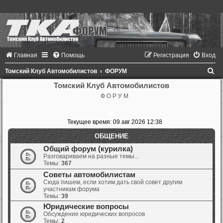
Главная
Помощь
Регистрация
Вход
П
Томский Клуб Автомобилистов
ФОРУМ
о
Томский Клуб Автомобилистов
Ф О Р У М
и
с
Текущее время: 09 авг 2026 12:38
к
ОБЩЕНИЕ
Общий форум (курилка)
Разговариваем на разные темы...
Темы:
367
Советы автомобилистам
Сюда пишем, если хотим дать свой совет другим
участникам форума
Темы:
39
Юридические вопросы
Обсуждение юридических вопросов
Темы:
2