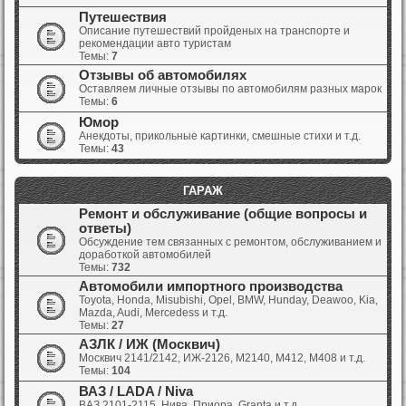
Путешествия
Описание путешествий пройденых на транспорте и
рекомендации авто туристам
Темы:
7
Отзывы об автомобилях
Оставляем личные отзывы по автомобилям разных марок
Темы:
6
Юмор
Анекдоты, прикольные картинки, смешные стихи и т.д.
Темы:
43
ГАРАЖ
Ремонт и обслуживание (общие вопросы и
ответы)
Обсуждение тем связанных с ремонтом, обслуживанием и
доработкой автомобилей
Темы:
732
Автомобили импортного производства
Toyota, Honda, Misubishi, Opel, BMW, Hunday, Deawoo, Kia,
Mazda, Audi, Mercedess и т.д.
Темы:
27
АЗЛК / ИЖ (Москвич)
Москвич 2141/2142, ИЖ-2126, М2140, М412, М408 и т.д.
Темы:
104
ВАЗ / LADA / Niva
ВАЗ 2101-2115, Нива, Приора, Granta и т.д.