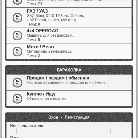
Темы:
73
ГАЗ / УАЗ
GAZ-Siber, 3110, ГАЗель, Соболь,
UAZ Patriot, Hunter, 469 и т.д.
Темы:
9
4x4 OFFROAD
Машины для бездорожья...
Темы:
5
Мото / Вело
Мотоциклы и велосипеды
Темы:
2
БАРАХОЛКА
Продам / раздам / обменяю
Частные объявления о продаже или обмене...
Куплю / Ищу
Объявления о покупке...
Вход
•
Регистрация
Имя пользователя:
Пароль: