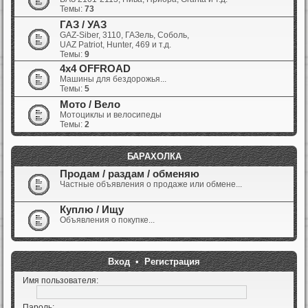
Темы:
73
ГАЗ / УАЗ
GAZ-Siber, 3110, ГАЗель, Соболь,
UAZ Patriot, Hunter, 469 и т.д.
Темы:
9
4x4 OFFROAD
Машины для бездорожья...
Темы:
5
Мото / Вело
Мотоциклы и велосипеды
Темы:
2
БАРАХОЛКА
Продам / раздам / обменяю
Частные объявления о продаже или обмене...
Куплю / Ищу
Объявления о покупке...
Вход
•
Регистрация
Имя пользователя:
Пароль: