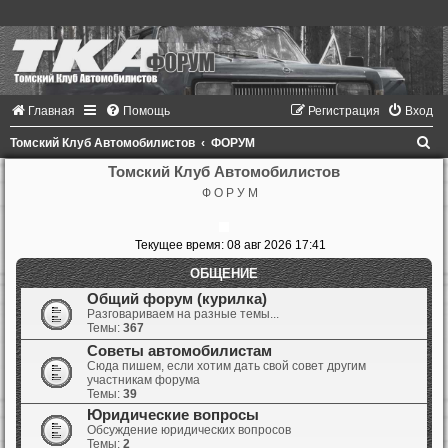
Главная
Помощь
Регистрация
Вход
П
Томский Клуб Автомобилистов
ФОРУМ
о
Томский Клуб Автомобилистов
Ф О Р У М
и
с
Текущее время: 08 авг 2026 17:41
к
ОБЩЕНИЕ
Общий форум (курилка)
Разговариваем на разные темы...
Темы:
367
Советы автомобилистам
Сюда пишем, если хотим дать свой совет другим
участникам форума
Темы:
39
Юридические вопросы
Обсуждение юридических вопросов
Темы:
2