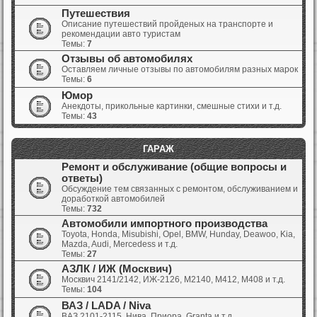
Путешествия
Описание путешествий пройденых на транспорте и
рекомендации авто туристам
Темы:
7
Отзывы об автомобилях
Оставляем личные отзывы по автомобилям разных марок
Темы:
6
Юмор
Анекдоты, прикольные картинки, смешные стихи и т.д.
Темы:
43
ГАРАЖ
Ремонт и обслуживание (общие вопросы и
ответы)
Обсуждение тем связанных с ремонтом, обслуживанием и
доработкой автомобилей
Темы:
732
Автомобили импортного производства
Toyota, Honda, Misubishi, Opel, BMW, Hunday, Deawoo, Kia,
Mazda, Audi, Mercedess и т.д.
Темы:
27
АЗЛК / ИЖ (Москвич)
Москвич 2141/2142, ИЖ-2126, М2140, М412, М408 и т.д.
Темы:
104
ВАЗ / LADA / Niva
ВАЗ 2101-2115, Нива, Приора, Granta и т.д.