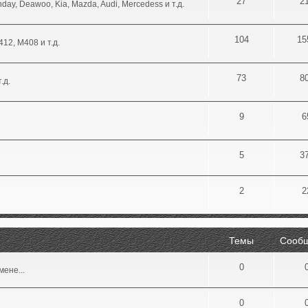
27
2
day, Deawoo, Kia, Mazda, Audi, Mercedess и т.д.
104
15
12, М408 и т.д.
73
8
.д.
9
6
5
3
2
2
Темы
Сооб
0
ене...
0