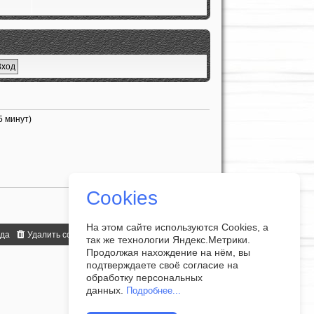
е
о
у
н
д
б
с
и
н
щ
о
ю
е
е
о
м
н
б
у
и
щ
с
ю
е
о
н
о
и
б
ю
щ
е
5 минут)
н
и
ю
Cookies
На этом сайте используются Cookies, а
нда
Удалить cookies
Часовой пояс:
UTC+07:00
так же технологии Яндекс.Метрики.
Продолжая нахождение на нём, вы
подтверждаете своё согласие на
обработку персональных
данных.
Подробнее...