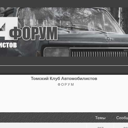
Томский Клуб Автомобилистов
Ф О Р У М
Темы
Сооб