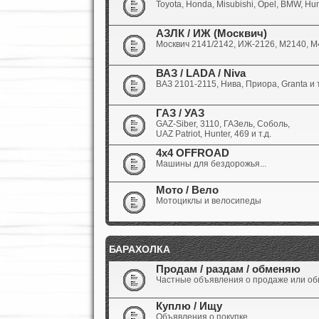
Toyota, Honda, Misubishi, Opel, BMW, Hun
АЗЛК / ИЖ (Москвич)
Москвич 2141/2142, ИЖ-2126, М2140, М4
ВАЗ / LADA / Niva
ВАЗ 2101-2115, Нива, Приора, Granta и т
ГАЗ / УАЗ
GAZ-Siber, 3110, ГАЗель, Соболь,
UAZ Patriot, Hunter, 469 и т.д.
4x4 OFFROAD
Машины для бездорожья...
Мото / Вело
Мотоциклы и велосипеды
БАРАХОЛКА
Продам / раздам / обменяю
Частные объявления о продаже или обм
Куплю / Ищу
Объявления о покупке...