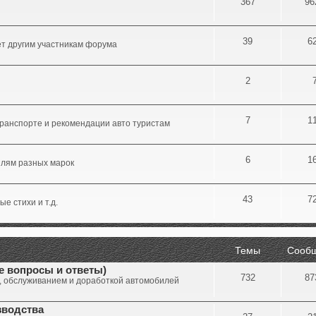
367
96
39
6
ет другим участникам форума
2
7
1
ранспорте и рекомендации авто туристам
6
1
илям разных марок
43
7
е стихи и т.д.
Темы
Сооб
е вопросы и ответы)
732
87
, обслуживанием и доработкой автомобилей
зводства