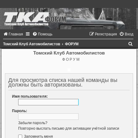
Главная
Помощь
Регистрация
Вход
П
Томский Клуб Автомобилистов
ФОРУМ
о
Томский Клуб Автомобилистов
Ф О Р У М
и
с
к
Для просмотра списка нашей команды вы
должны быть авторизованы.
Имя пользователя:
Пароль:
Забыли пароль?
Повторно выслать письмо для активации учётной записи
Запомнить меня