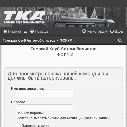
Главная
Помощь
Регистрация
Вход
П
Томский Клуб Автомобилистов
ФОРУМ
о
Томский Клуб Автомобилистов
Ф О Р У М
и
с
к
Для просмотра списка нашей команды вы
должны быть авторизованы.
Имя пользователя:
Пароль:
Забыли пароль?
Повторно выслать письмо для активации учётной записи
Запомнить меня