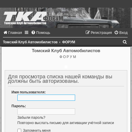
Главная
Помощь
Регистрация
Вход
П
Томский Клуб Автомобилистов
ФОРУМ
о
Томский Клуб Автомобилистов
Ф О Р У М
и
с
к
Для просмотра списка нашей команды вы
должны быть авторизованы.
Имя пользователя:
Пароль:
Забыли пароль?
Повторно выслать письмо для активации учётной записи
Запомнить меня