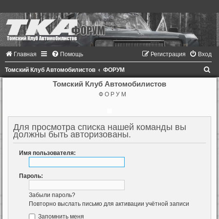
Главная
Помощь
Регистрация
Вход
П
Томский Клуб Автомобилистов
ФОРУМ
о
Томский Клуб Автомобилистов
Ф О Р У М
и
с
к
Для просмотра списка нашей команды вы
должны быть авторизованы.
Имя пользователя:
Пароль:
Забыли пароль?
Повторно выслать письмо для активации учётной записи
Запомнить меня