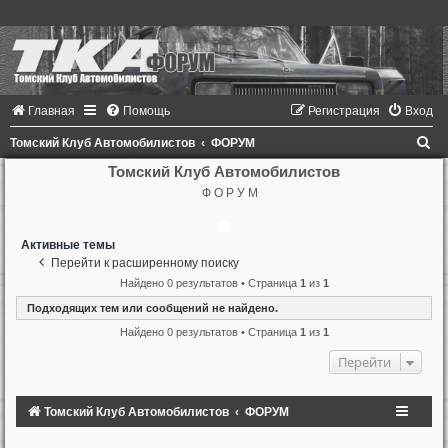
Главная
Помощь
Регистрация
Вход
П
Томский Клуб Автомобилистов
ФОРУМ
о
Томский Клуб Автомобилистов
Ф О Р У М
и
с
Активные темы
к
Перейти к расширенному поиску
Найдено 0 результатов • Страница
1
из
1
Подходящих тем или сообщений не найдено.
Найдено 0 результатов • Страница
1
из
1
Перейти
Томский Клуб Автомобилистов
ФОРУМ