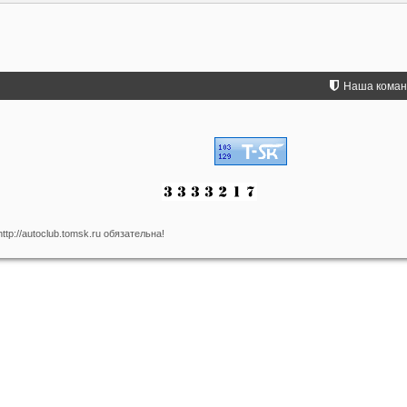
Наша кома
p://autoclub.tomsk.ru обязательна!