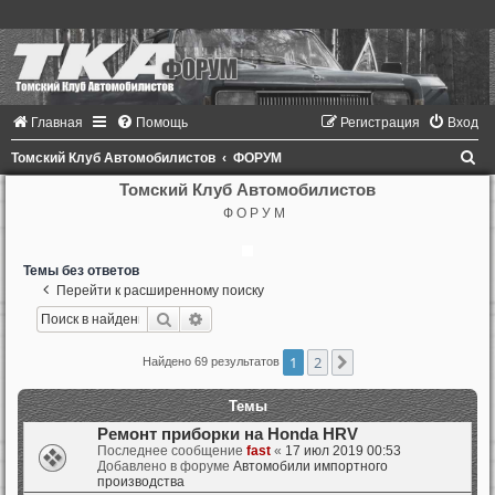
Главная
Помощь
Регистрация
Вход
П
Томский Клуб Автомобилистов
ФОРУМ
о
Томский Клуб Автомобилистов
Ф О Р У М
и
с
Темы без ответов
к
Перейти к расширенному поиску
Поиск
Расширенный поиск
1
2
След.
Найдено 69 результатов
Темы
Ремонт приборки на Honda HRV
Последнее сообщение
fast
«
17 июл 2019 00:53
Добавлено в форуме
Автомобили импортного
производства