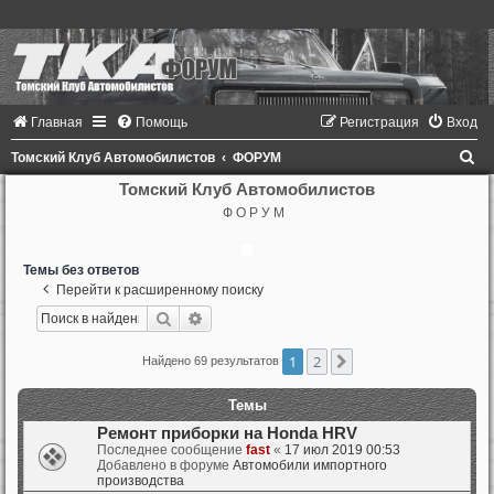
Главная
Помощь
Регистрация
Вход
П
Томский Клуб Автомобилистов
ФОРУМ
о
Томский Клуб Автомобилистов
Ф О Р У М
и
с
Темы без ответов
к
Перейти к расширенному поиску
Поиск
Расширенный поиск
1
2
След.
Найдено 69 результатов
Темы
Ремонт приборки на Honda HRV
Последнее сообщение
fast
«
17 июл 2019 00:53
Добавлено в форуме
Автомобили импортного
производства