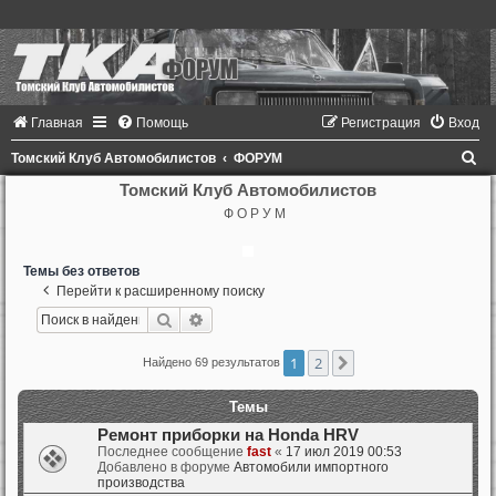
Главная
Помощь
Регистрация
Вход
П
Томский Клуб Автомобилистов
ФОРУМ
о
Томский Клуб Автомобилистов
Ф О Р У М
и
с
Темы без ответов
к
Перейти к расширенному поиску
Поиск
Расширенный поиск
1
2
След.
Найдено 69 результатов
Темы
Ремонт приборки на Honda HRV
Последнее сообщение
fast
«
17 июл 2019 00:53
Добавлено в форуме
Автомобили импортного
производства