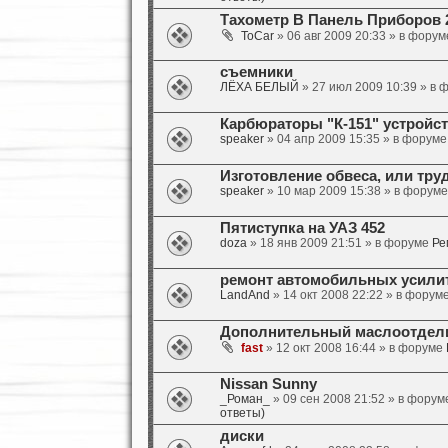
Тахометр В Панель Приборов 2
ToCar
» 06 авг 2009 20:33 » в фору
съемники
ЛЁХА БЕЛЫЙ
» 27 июл 2009 10:39 » в
Карбюраторы "К-151" устройст
speaker
» 04 апр 2009 15:35 » в форум
Изготовление обвеса, или тру
speaker
» 10 мар 2009 15:38 » в форум
Пятиступка на УАЗ 452
doza
» 18 янв 2009 21:51 » в форуме
Ре
ремонт автомобильных усили
LandAnd
» 14 окт 2008 22:22 » в форум
Дополнительный маслоотделит
fast
» 12 окт 2008 16:44 » в форуме
Nissan Sunny
_Роман_
» 09 сен 2008 21:52 » в фору
ответы)
диски