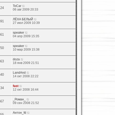
ToCar
124
06 авг 2009 20:33
ЛЁХА БЕЛЫЙ
891
27 июл 2009 10:39
speaker
661
04 апр 2009 15:35
speaker
750
10 мар 2009 15:38
doza
863
18 янв 2009 21:51
LandAnd
340
14 окт 2008 22:22
fast
134
12 окт 2008 16:44
_Роман_
567
09 сен 2008 21:52
Антон_fd
355