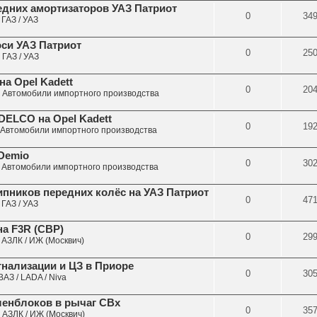
едних амортизаторов УАЗ Патриот
0
34
е
ГАЗ / УАЗ
оси УАЗ Патриот
0
25
е
ГАЗ / УАЗ
на Opel Kadett
0
20
е
Автомобили импортного производства
DELCO на Opel Kadett
0
19
Автомобили импортного производства
 Demio
0
30
е
Автомобили импортного производства
пников передних колёс на УАЗ Патриот
0
47
е
ГАЗ / УАЗ
на F3R (СВР)
0
29
е
АЗЛК / ИЖ (Москвич)
нализации и ЦЗ в Приоре
0
30
ВАЗ / LADA / Niva
ленблоков в рычаг СВх
0
35
е
АЗЛК / ИЖ (Москвич)