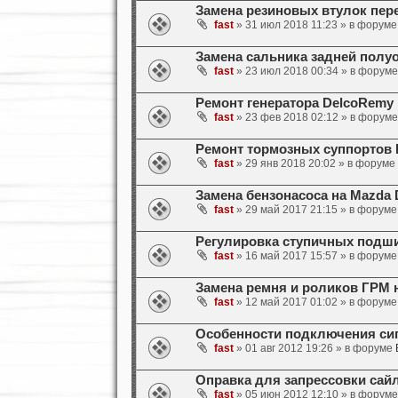
Замена резиновых втулок пер
fast
» 31 июл 2018 11:23 » в форум
Замена сальника задней полу
fast
» 23 июл 2018 00:34 » в форум
Ремонт генератора DelcoRemy 
fast
» 23 фев 2018 02:12 » в форум
Ремонт тормозных суппортов 
fast
» 29 янв 2018 20:02 » в форуме
Замена бензонасоса на Mazda
fast
» 29 май 2017 21:15 » в форум
Регулировка ступичных подши
fast
» 16 май 2017 15:57 » в форум
Замена ремня и роликов ГРМ 
fast
» 12 май 2017 01:02 » в форум
Особенности подключения сиг
fast
» 01 авг 2012 19:26 » в форуме
Оправка для запрессовки сай
fast
» 05 июн 2012 12:10 » в форум