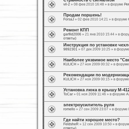
Странность с сигналкой
vil-2
» 08 фев 2010 16:48 » в форуме
Ре
Продам поршень!
ForsaJ
» 02 фев 2010 14:21 » в форуме
Ремонт КПП
garfild2006
» 21 янв 2010 15:44 » в фо
ответы)
Инструкция по установке чех
9892301
» 07 дек 2009 10:25 » в форум
Наиболее уязвимое место "Свя
KULICH
» 27 ноя 2009 00:32 » в форум
Рекомендации по модернизации д
KULICH
» 27 ноя 2009 00:15 » в форум
Установка люка в крышу М-41
ToCar
» 01 ноя 2009 11:46 » в форуме
А
электроусилитель руля
romello
» 27 сен 2009 23:07 » в форуме
Где найти хорошее место?
FeldsheR
» 12 сен 2009 10:50 » в фору
ответы)