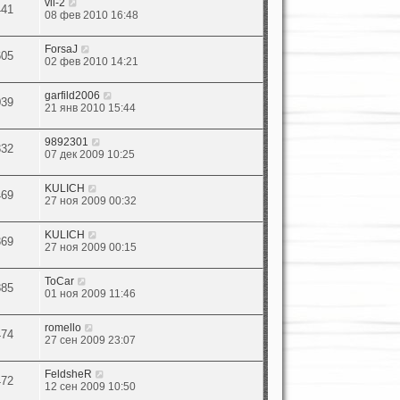
vil-2
441
08 фев 2010 16:48
ForsaJ
605
02 фев 2010 14:21
garfild2006
039
21 янв 2010 15:44
9892301
332
07 дек 2009 10:25
KULICH
469
27 ноя 2009 00:32
KULICH
369
27 ноя 2009 00:15
ToCar
885
01 ноя 2009 11:46
romello
474
27 сен 2009 23:07
FeldsheR
472
12 сен 2009 10:50