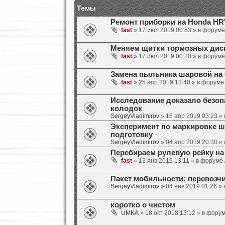
Темы
Ремонт приборки на Honda HR
fast
» 17 июл 2019 00:53 » в форум
Меняем щитки тормозных диско
fast
» 17 июл 2019 00:20 » в форум
Замена пыльника шаровой на O
fast
» 25 апр 2019 13:40 » в форум
Исследование доказало безоп
колодок
SergeyVladimirov
» 16 апр 2019 03:23 »
Эксперимент по маркировке ш
подготовку
SergeyVladimirov
» 04 апр 2019 20:30 »
Перебираем рулевую рейку на 
fast
» 13 янв 2019 13:11 » в форуме
Пакет мобильности: перевозч
SergeyVladimirov
» 04 янв 2019 01:26 »
коротко о чистом
UMKA
» 18 окт 2018 13:12 » в фору