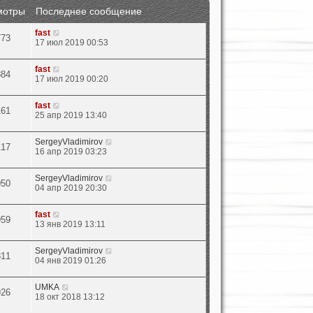
мотры
Последнее сообщение
fast
773
17 июл 2019 00:53
fast
884
17 июл 2019 00:20
fast
161
25 апр 2019 13:40
SergeyVladimirov
117
16 апр 2019 03:23
SergeyVladimirov
050
04 апр 2019 20:30
fast
959
13 янв 2019 13:11
SergeyVladimirov
811
04 янв 2019 01:26
UMKA
926
18 окт 2018 13:12