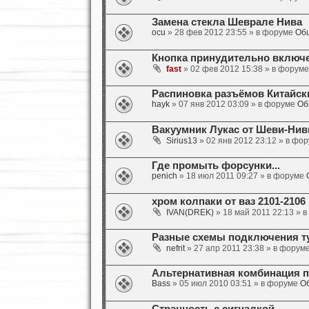
Замена стекла Шеврале Нива
ocu
» 28 фев 2012 23:55 » в форуме
Общ
Кнопка принудительно включе
fast
» 02 фев 2012 15:38 » в форум
Распиновка разъёмов Китайск
hayk
» 07 янв 2012 03:09 » в форуме
Об
Вакуумник Лукас от Шеви-Нив
Sirius13
» 02 янв 2012 23:12 » в фо
Где промыть форсунки...
penich
» 18 июл 2011 09:27 » в форуме
хром колпаки от ваз 2101-2106
IVAN(DREK)
» 18 май 2011 22:13 » 
Разные схемы подключения т
nefrit
» 27 апр 2011 23:38 » в форум
Альтернативная комбинация 
Bass
» 05 июл 2010 03:51 » в форуме
Об