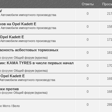
Ответы
Прос
V
0
21
е
Автомобили импортного производства
в на Opel Kadett E
0
15
е
Автомобили импортного производства
pel Kadett E
0
17
е
Автомобили импортного производства
асность асбестовых тормозных
0
18
 в форуме
Общий форум (курилка)
ин: KAMA TYRES в числе первых начал
0
17
 в форуме
Общий форум (курилка)
Opel Kadett E
0
16
Автомобили импортного производства
ики против
0
16
 в форуме
Общий форум (курилка)
0
28
ме
Мото / Вело