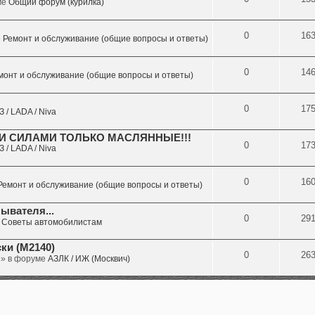
ме
Общий форум (курилка)
0
16
е
Ремонт и обслуживание (общие вопросы и ответы)
0
14
монт и обслуживание (общие вопросы и ответы)
0
17
 / LADA / Niva
МИ СИЛАМИ ТОЛЬКО МАСЛЯННЫЕ!!!
0
17
 / LADA / Niva
0
16
Ремонт и обслуживание (общие вопросы и ответы)
ывателя...
0
29
е
Советы автомобилистам
ки (М2140)
0
26
 » в форуме
АЗЛК / ИЖ (Москвич)