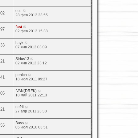
ocu
502
28 фев 2012 23:55
fast
297
02 фев 2012 15:38
hayk
133
07 янв 2012 03:09
Sirius13
021
02 янв 2012 23:12
penich
741
18 июл 2011 09:27
IVAN(DREK)
905
18 май 2011 22:13
nefrit
621
27 апр 2011 23:38
Bass
255
05 июл 2010 03:51