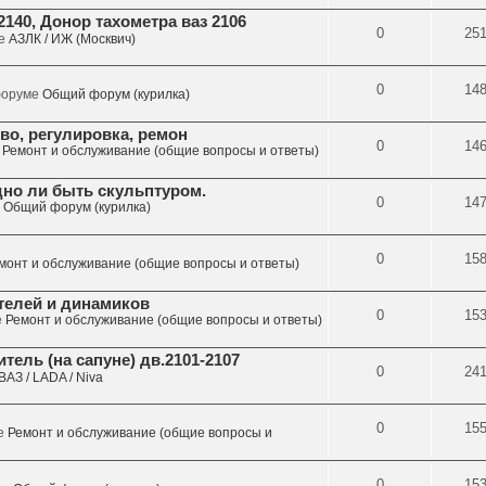
140, Донор тахометра ваз 2106
0
25
ме
АЗЛК / ИЖ (Москвич)
0
14
 форуме
Общий форум (курилка)
во, регулировка, ремон
0
14
е
Ремонт и обслуживание (общие вопросы и ответы)
дно ли быть скульптуром.
0
14
е
Общий форум (курилка)
0
15
монт и обслуживание (общие вопросы и ответы)
телей и динамиков
0
15
е
Ремонт и обслуживание (общие вопросы и ответы)
ель (на сапуне) дв.2101-2107
0
24
ВАЗ / LADA / Niva
0
15
ме
Ремонт и обслуживание (общие вопросы и
0
15