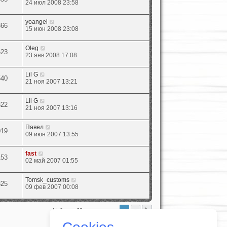
24 июл 2008 23:58
yoangel
366
15 июн 2008 23:08
Oleg
623
23 янв 2008 17:08
Lil G
540
21 ноя 2007 13:21
Lil G
322
21 ноя 2007 13:16
Павел
019
09 июн 2007 13:55
fast
153
02 май 2007 01:55
Tomsk_customs
325
09 фев 2007 00:08
1
2
След.
Найдено 69 результатов