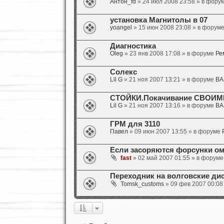
Антон_fd
» 24 июл 2008 23:58 » в фору
установка Магнитолы в 07
yoangel
» 15 июн 2008 23:08 » в форум
Диагностика
Oleg
» 23 янв 2008 17:08 » в форуме
Ре
Солекс
Lil G
» 21 ноя 2007 13:21 » в форуме
ВАЗ
СТОЙКИ.Покачивание СВОИ
Lil G
» 21 ноя 2007 13:16 » в форуме
ВАЗ
ГРМ для 3110
Павел
» 09 июн 2007 13:55 » в форуме
Если засоряются форсунки ом
fast
» 02 май 2007 01:55 » в форум
Переходник на волговские дис
Tomsk_customs
» 09 фев 2007 00:08