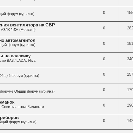
0
15
ий форум (курилка)
ния вентилятора на СВР
0
28
е
АЗЛК / ИЖ (Москвич)
их автомагнитол
0
19
щий форум (курилка)
ы на классику
0
34
руме
ВАЗ / LADA / Niva
0
15
Общий форум (курилка)
0
17
в форуме
Общий форум (курилка)
уманок
0
29
е
Советы автомобилистам
приборов
0
14
щий форум (курилка)