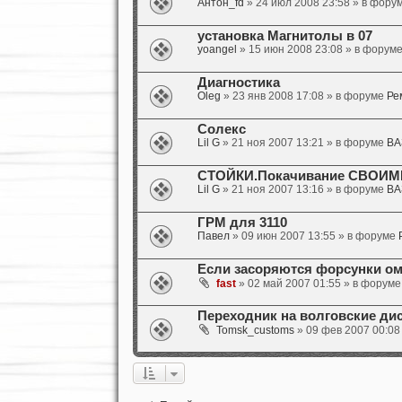
Антон_fd
» 24 июл 2008 23:58 » в фору
установка Магнитолы в 07
yoangel
» 15 июн 2008 23:08 » в форум
Диагностика
Oleg
» 23 янв 2008 17:08 » в форуме
Ре
Солекс
Lil G
» 21 ноя 2007 13:21 » в форуме
ВАЗ
СТОЙКИ.Покачивание СВОИ
Lil G
» 21 ноя 2007 13:16 » в форуме
ВАЗ
ГРМ для 3110
Павел
» 09 июн 2007 13:55 » в форуме
Если засоряются форсунки ом
fast
» 02 май 2007 01:55 » в форум
Переходник на волговские дис
Tomsk_customs
» 09 фев 2007 00:08