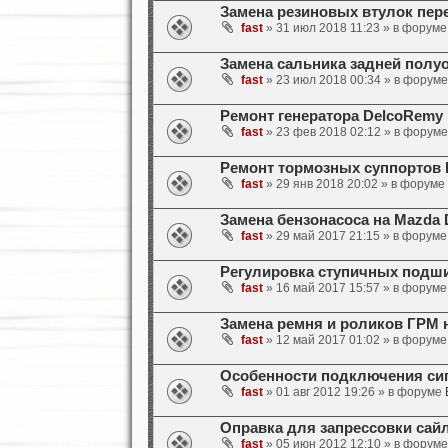
Замена резиновых втулок пер
fast
» 31 июл 2018 11:23 » в форум
Замена сальника задней полу
fast
» 23 июл 2018 00:34 » в форум
Ремонт генератора DelcoRemy 
fast
» 23 фев 2018 02:12 » в форум
Ремонт тормозных суппортов 
fast
» 29 янв 2018 20:02 » в форуме
Замена бензонасоса на Mazda
fast
» 29 май 2017 21:15 » в форум
Регулировка ступичных подши
fast
» 16 май 2017 15:57 » в форум
Замена ремня и роликов ГРМ 
fast
» 12 май 2017 01:02 » в форум
Особенности подключения сиг
fast
» 01 авг 2012 19:26 » в форуме
Оправка для запрессовки сай
fast
» 05 июн 2012 12:10 » в форум