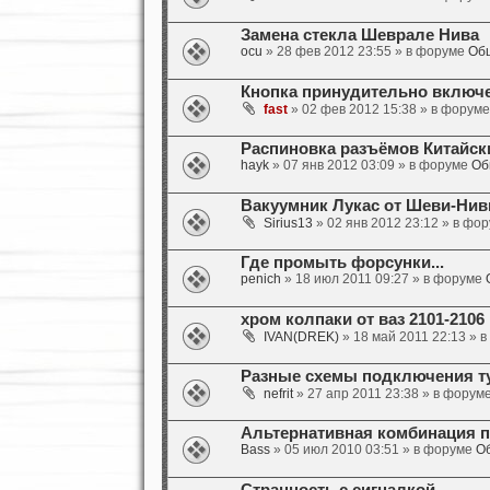
Замена стекла Шеврале Нива
ocu
» 28 фев 2012 23:55 » в форуме
Общ
Кнопка принудительно включе
fast
» 02 фев 2012 15:38 » в форум
Распиновка разъёмов Китайск
hayk
» 07 янв 2012 03:09 » в форуме
Об
Вакуумник Лукас от Шеви-Нив
Sirius13
» 02 янв 2012 23:12 » в фо
Где промыть форсунки...
penich
» 18 июл 2011 09:27 » в форуме
хром колпаки от ваз 2101-2106
IVAN(DREK)
» 18 май 2011 22:13 » 
Разные схемы подключения т
nefrit
» 27 апр 2011 23:38 » в форум
Альтернативная комбинация 
Bass
» 05 июл 2010 03:51 » в форуме
Об