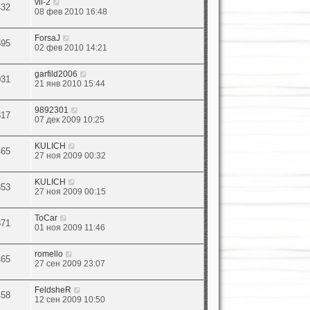
vil-2
432
08 фев 2010 16:48
ForsaJ
595
02 фев 2010 14:21
garfild2006
031
21 янв 2010 15:44
9892301
317
07 дек 2009 10:25
KULICH
465
27 ноя 2009 00:32
KULICH
353
27 ноя 2009 00:15
ToCar
871
01 ноя 2009 11:46
romello
465
27 сен 2009 23:07
FeldsheR
458
12 сен 2009 10:50