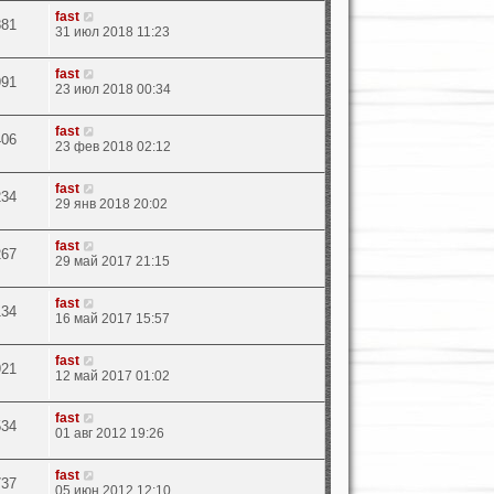
fast
881
31 июл 2018 11:23
fast
991
23 июл 2018 00:34
fast
406
23 фев 2018 02:12
fast
234
29 янв 2018 20:02
fast
267
29 май 2017 21:15
fast
134
16 май 2017 15:57
fast
921
12 май 2017 01:02
fast
534
01 авг 2012 19:26
fast
737
05 июн 2012 12:10