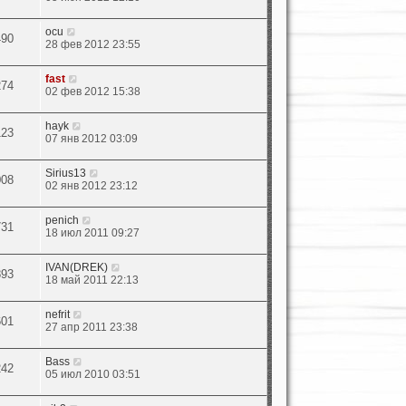
ocu
490
28 фев 2012 23:55
fast
274
02 фев 2012 15:38
hayk
123
07 янв 2012 03:09
Sirius13
008
02 янв 2012 23:12
penich
731
18 июл 2011 09:27
IVAN(DREK)
893
18 май 2011 22:13
nefrit
601
27 апр 2011 23:38
Bass
242
05 июл 2010 03:51