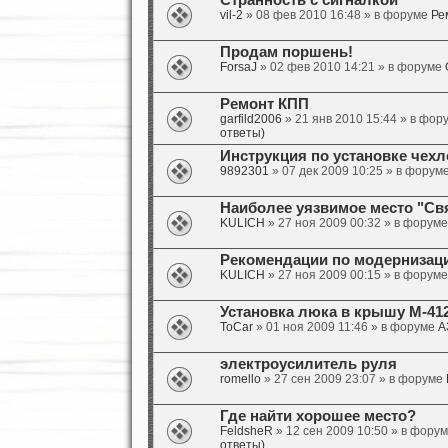
Странность с сигналкой
vil-2
» 08 фев 2010 16:48 » в форуме
Ре
Продам поршень!
ForsaJ
» 02 фев 2010 14:21 » в форуме
Ремонт КПП
garfild2006
» 21 янв 2010 15:44 » в фо
ответы)
Инструкция по установке чех
9892301
» 07 дек 2009 10:25 » в форум
Наиболее уязвимое место "Свя
KULICH
» 27 ноя 2009 00:32 » в форум
Рекомендации по модернизации д
KULICH
» 27 ноя 2009 00:15 » в форум
Установка люка в крышу М-41
ToCar
» 01 ноя 2009 11:46 » в форуме
А
электроусилитель руля
romello
» 27 сен 2009 23:07 » в форуме
Где найти хорошее место?
FeldsheR
» 12 сен 2009 10:50 » в фору
ответы)