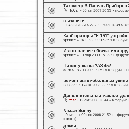
Тахометр В Панель Приборов 2
ToCar
» 06 авг 2009 20:33 » в фору
съемники
ЛЁХА БЕЛЫЙ
» 27 июл 2009 10:39 » в
Карбюраторы "К-151" устройст
speaker
» 04 апр 2009 15:35 » в форум
Изготовление обвеса, или тру
speaker
» 10 мар 2009 15:38 » в форум
Пятиступка на УАЗ 452
doza
» 18 янв 2009 21:51 » в форуме
Ре
ремонт автомобильных усили
LandAnd
» 14 окт 2008 22:22 » в форум
Дополнительный маслоотделит
fast
» 12 окт 2008 16:44 » в форуме
Nissan Sunny
_Роман_
» 09 сен 2008 21:52 » в фору
ответы)
диски