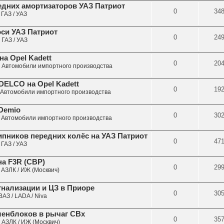
едних амортизаторов УАЗ Патриот
0
34
е
ГАЗ / УАЗ
оси УАЗ Патриот
0
24
е
ГАЗ / УАЗ
на Opel Kadett
0
20
е
Автомобили импортного производства
DELCO на Opel Kadett
0
19
Автомобили импортного производства
 Demio
0
30
е
Автомобили импортного производства
пников передних колёс на УАЗ Патриот
0
47
е
ГАЗ / УАЗ
на F3R (СВР)
0
29
е
АЗЛК / ИЖ (Москвич)
нализации и ЦЗ в Приоре
0
30
ВАЗ / LADA / Niva
ленблоков в рычаг СВх
0
35
е
АЗЛК / ИЖ (Москвич)