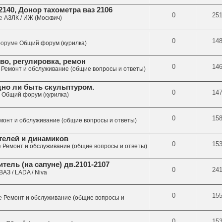
140, Донор тахометра ваз 2106
0
25
ме
АЗЛК / ИЖ (Москвич)
0
14
 форуме
Общий форум (курилка)
во, регулировка, ремон
0
14
е
Ремонт и обслуживание (общие вопросы и ответы)
дно ли быть скульптуром.
0
14
е
Общий форум (курилка)
0
15
монт и обслуживание (общие вопросы и ответы)
телей и динамиков
0
15
е
Ремонт и обслуживание (общие вопросы и ответы)
ель (на сапуне) дв.2101-2107
0
24
ВАЗ / LADA / Niva
0
15
ме
Ремонт и обслуживание (общие вопросы и
0
15