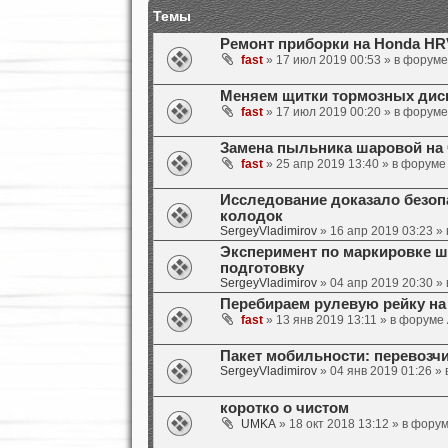
Темы
Ремонт приборки на Honda HR
fast
» 17 июл 2019 00:53 » в форум
Меняем щитки тормозных диско
fast
» 17 июл 2019 00:20 » в форум
Замена пыльника шаровой на O
fast
» 25 апр 2019 13:40 » в форум
Исследование доказало безоп
колодок
SergeyVladimirov
» 16 апр 2019 03:23 »
Эксперимент по маркировке ш
подготовку
SergeyVladimirov
» 04 апр 2019 20:30 »
Перебираем рулевую рейку на 
fast
» 13 янв 2019 13:11 » в форуме
Пакет мобильности: перевозч
SergeyVladimirov
» 04 янв 2019 01:26 »
коротко о чистом
UMKA
» 18 окт 2018 13:12 » в фору