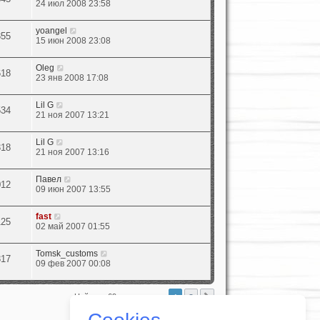
24 июл 2008 23:58
yoangel
355
15 июн 2008 23:08
Oleg
618
23 янв 2008 17:08
Lil G
534
21 ноя 2007 13:21
Lil G
318
21 ноя 2007 13:16
Павел
012
09 июн 2007 13:55
fast
125
02 май 2007 01:55
Tomsk_customs
317
09 фев 2007 00:08
1
2
След.
Найдено 69 результатов