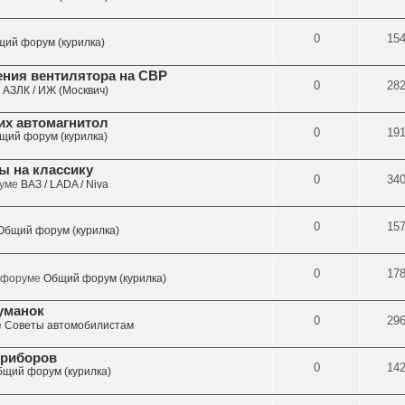
0
15
ий форум (курилка)
ния вентилятора на СВР
0
28
е
АЗЛК / ИЖ (Москвич)
их автомагнитол
0
19
щий форум (курилка)
ы на классику
0
34
руме
ВАЗ / LADA / Niva
0
15
Общий форум (курилка)
0
17
в форуме
Общий форум (курилка)
уманок
0
29
е
Советы автомобилистам
приборов
0
14
щий форум (курилка)