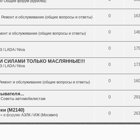
ме
Общий форум (курилка)
0
16
е
Ремонт и обслуживание (общие вопросы и ответы)
0
14
монт и обслуживание (общие вопросы и ответы)
0
17
 / LADA / Niva
МИ СИЛАМИ ТОЛЬКО МАСЛЯННЫЕ!!!
0
17
 / LADA / Niva
0
16
Ремонт и обслуживание (общие вопросы и ответы)
ывателя...
0
29
е
Советы автомобилистам
ки (М2140)
0
26
 » в форуме
АЗЛК / ИЖ (Москвич)