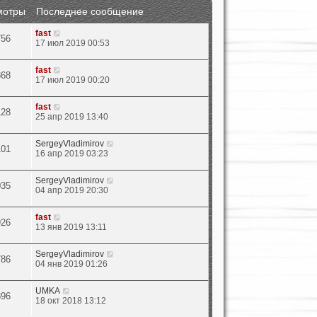
мотры
Последнее сообщение
fast
756
17 июл 2019 00:53
fast
868
17 июл 2019 00:20
fast
128
25 апр 2019 13:40
SergeyVladimirov
101
16 апр 2019 03:23
SergeyVladimirov
035
04 апр 2019 20:30
fast
926
13 янв 2019 13:11
SergeyVladimirov
786
04 янв 2019 01:26
UMKA
896
18 окт 2018 13:12