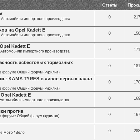
Ответы
Прос
V
0
21
е
Автомобили импортного производства
в на Opel Kadett E
0
15
е
Автомобили импортного производства
pel Kadett E
0
17
е
Автомобили импортного производства
асность асбестовых тормозных
0
18
 в форуме
Общий форум (курилка)
ин: KAMA TYRES в числе первых начал
0
17
 в форуме
Общий форум (курилка)
Opel Kadett E
0
16
Автомобили импортного производства
ики против
0
16
 в форуме
Общий форум (курилка)
0
28
ме
Мото / Вело