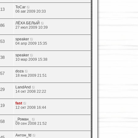
ToCar
113
06 авг 2009 20:33
ЛЁХА БЕЛЫЙ
886
27 июл 2009 10:39
speaker
653
04 апр 2009 15:35
speaker
738
10 мар 2009 15:38
doza
857
18 янв 2009 21:51
LandAnd
329
14 окт 2008 22:22
fast
119
12 окт 2008 16:44
_Роман_
558
09 сен 2008 21:52
Антон_fd
345