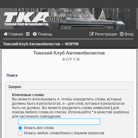
Главная
Помощь
Регистрация
Вход
Томский Клуб Автомобилистов
ФОРУМ
Томский Клуб Автомобилистов
Ф О Р У М
Поиск
Запрос
Ключевые слова:
Вы можете использовать
+
, чтобы определить слова, которые
должны быть в результатах, и
-
для слов, которых в результатах
быть не должно. Вы можете разделить слова символом
|
для
поиска любого слова из списка. Используйте
*
в качестве шаблона
для частичного совпадения.
Искать все слова
Искать любое слово/поиск с языком запросов