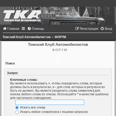
Главная
Помощь
Регистрация
Вход
Томский Клуб Автомобилистов
ФОРУМ
Томский Клуб Автомобилистов
Ф О Р У М
Поиск
Запрос
Ключевые слова:
Вы можете использовать
+
, чтобы определить слова, которые
должны быть в результатах, и
-
для слов, которых в результатах
быть не должно. Вы можете разделить слова символом
|
для
поиска любого слова из списка. Используйте
*
в качестве шаблона
для частичного совпадения.
Искать все слова
Искать любое слово/поиск с языком запросов