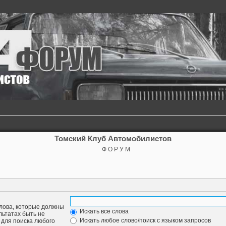
Томский Клуб Автомобилистов
Ф О Р У М
слова, которые должны
Искать все слова
льтатах быть не
Искать любое слово/поиск с языком запросов
для поиска любого