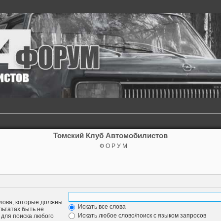
Томский Клуб Автомобилистов
Ф О Р У М
слова, которые должны
Искать все слова
льтатах быть не
Искать любое слово/поиск с языком запросов
для поиска любого