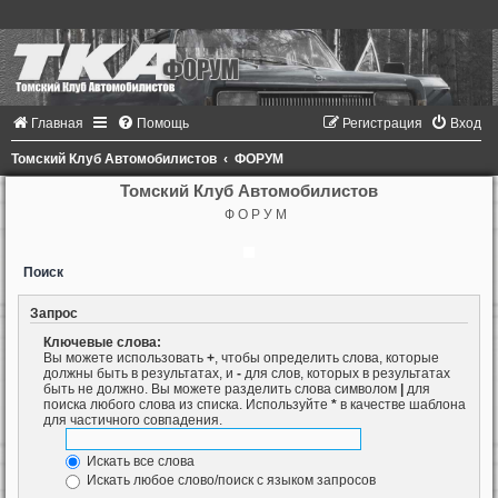
Главная
Помощь
Регистрация
Вход
Томский Клуб Автомобилистов
ФОРУМ
Томский Клуб Автомобилистов
Ф О Р У М
Поиск
Запрос
Ключевые слова:
Вы можете использовать
+
, чтобы определить слова, которые
должны быть в результатах, и
-
для слов, которых в результатах
быть не должно. Вы можете разделить слова символом
|
для
поиска любого слова из списка. Используйте
*
в качестве шаблона
для частичного совпадения.
Искать все слова
Искать любое слово/поиск с языком запросов