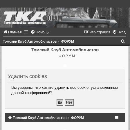
Главная
Помощь
Регистрация
Вход
П
Томский Клуб Автомобилистов
ФОРУМ
о
Томский Клуб Автомобилистов
Ф О Р У М
и
с
к
Удалить cookies
Вы уверены, что хотите удалить все cookie, установленные
данной конференцией?
Томский Клуб Автомобилистов
ФОРУМ