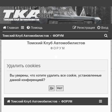
Главная
Помощь
Регистрация
Вход
П
Томский Клуб Автомобилистов
ФОРУМ
о
Томский Клуб Автомобилистов
Ф О Р У М
и
с
к
Удалить cookies
Вы уверены, что хотите удалить все cookie, установленные
данной конференцией?
Томский Клуб Автомобилистов
ФОРУМ